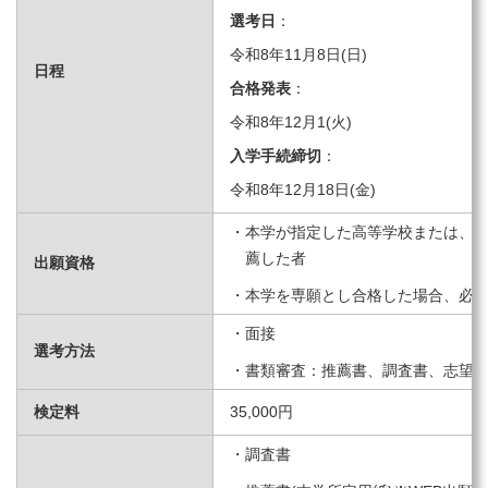
選考日
：
令和8年11月8日(日)
日程
合格発表
：
令和8年12月1(火)
入学手続締切
：
令和8年12月18日(金)
本学が指定した高等学校または、中
薦した者
出願資格
本学を専願とし合格した場合、必
面接
選考方法
書類審査：推薦書、調査書、志望
検定料
35,000円
調査書