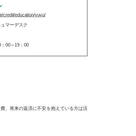
ン
e/credit/education/yuyu/
シュマーデスク
00～19：00
活費、将来の返済に不安を抱えている方は活