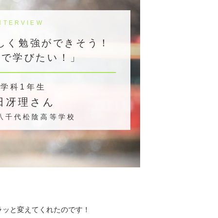
NTERVIEW
しく勉強ができそう！
コで学びたい！」
学科1年生
田冴理さん
八千代松陰高等学校
ラッと変えてくれたのです！