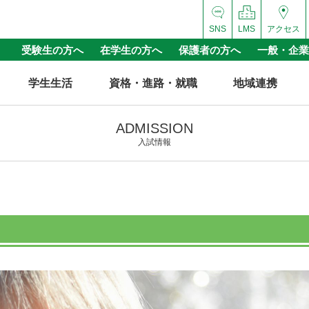
SNS
LMS
アクセス
受験生の方へ
在学生の方へ
保護者の方へ
一般・企業
学生生活
資格・進路・就職
地域連携
ADMISSION
入試情報