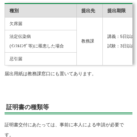
種別
提出先
提出期限
欠席届
法定伝染病
講義：5日以内
教務課
(ｲﾝﾌﾙｴﾝｻﾞ等)に罹患した場合
試験：3日以内
忌引届
届出用紙は教務課窓口にも置いてあります。
証明書の種類等
証明書交付にあたっては、事前に本人による申請が必要で
す。