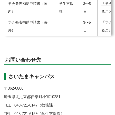
学会発表補助申請書（国
学生支援
3〜5
「学会
内）
課
日
ること
学会発表補助申請書（海
3〜5
「学会
外）
日
ること
お問い合わせ先
さいたまキャンパス
〒362-0806
埼玉県北足立郡伊奈町小室10281
TEL 048-721-6147（教務課）
TEL 048-721-6159（学生支援課）