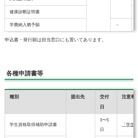
健康診断証明書
学費納入猶予願
－
申込書・発行願は担当窓口にも置いてあります。
各種申請書等
種別
提出先
交付
注意事
日
3〜5
学生資格取得補助申請書
「学生
日