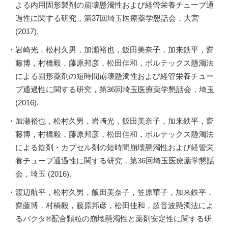
よる内用固形製剤の崩壊懸濁性および経管栄養チューブ通
過性に関する研究，第37回埼玉医療薬学懇話会，大宮
(2017).
岩崎光，松村久男，加瀬裕也，飯田美奈子，加来鉄平，齋
藤博，村橋毅，藤原邦彦，松田佳和，ボルテックス懸濁法
による固形薬剤の短時間崩壊懸濁性および経管栄養チュー
ブ通過性に関する研究，第36回埼玉医療薬学懇話会，埼玉
(2016).
加瀬裕也，松村久男，岩﨑光，飯田美奈子，加来鉄平，齋
藤博，村橋毅，藤原邦彦，松田佳和，ボルテックス懸濁法
による錠剤・カプセル剤の短時間崩壊懸濁性および経管栄
養チューブ通過性に関する研究，第36回埼玉医療薬学懇話
会，埼玉 (2016).
渡辺航平，松村久男，飯田美奈子，笠原華子，加来鉄平，
齋藤博，村橋毅，藤原邦彦，松田佳和，超音波懸濁法によ
るバクタ®配合顆粒の崩壊懸濁性と薬剤安定性に関する研