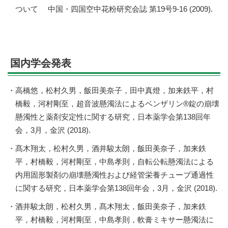
ついて 中国・四国空中花粉研究会誌 第19号9-16 (2009).
国内学会発表
高橋悠，松村久男，飯田美奈子，田中真燈，加来鉄平，村
橋毅，河村剛至，超音波懸濁法によるベンザリン®錠の崩壊
懸濁性と薬剤安定性に関する研究，日本薬学会第138回年
会，3月，金沢 (2018).
髙木翔太，松村久男，酒井駿太朗，飯田美奈子，加来鉄
平，村橋毅，河村剛至，中島孝則，自転公転懸濁法による
内用固形製剤の崩壊懸濁性および経管栄養チューブ通過性
に関する研究，日本薬学会第138回年会，3月，金沢 (2018).
酒井駿太朗，松村久男，髙木翔太，飯田美奈子，加来鉄
平，村橋毅，河村剛至，中島孝則，軟膏ミキサー懸濁法に