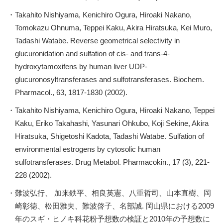
Takahito Nishiyama, Kenichiro Ogura, Hiroaki Nakano,
Tomokazu Ohnuma, Teppei Kaku, Akira Hiratsuka, Kei Muro,
Tadashi Watabe. Reverse geometrical selectivity in
glucuronidation and sulfation of cis- and trans-4-
hydroxytamoxifens by human liver UDP-
glucuronosyltransferases and sulfotransferases. Biochem.
Pharmacol., 63, 1817-1830 (2002).
Takahito Nishiyama, Kenichiro Ogura, Hiroaki Nakano, Teppei
Kaku, Eriko Takahashi, Yasunari Ohkubo, Koji Sekine, Akira
Hiratsuka, Shigetoshi Kadota, Tadashi Watabe. Sulfation of
environmental estrogens by cytosolic human
sulfotransferases. Drug Metabol. Pharmacokin., 17 (3), 221-
228 (2002).
難波弘行、 加来鉄平、相良英憲、八重哲司、山本直樹、岡
崎彰徳、松田雅夫、難波啓子、名部誠. 岡山県における2009
年のスギ・ヒノキ科花粉予想数の検証と2010年の予想数に