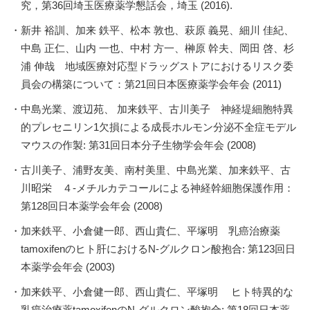
究，第36回埼玉医療薬学懇話会，埼玉 (2016).
新井 裕訓、加来 鉄平、松本 敦也、萩原 義晃、細川 佳紀、
中島 正仁、山内 一也、中村 方一、榊原 幹夫、岡田 啓、杉
浦 伸哉 地域医療対応型ドラッグストアにおけるリスク委
員会の構築について：第21回日本医療薬学会年会 (2011)
中島光業、渡辺苑、 加来鉄平、古川美子 神経堤細胞特異
的プレセニリン1欠損による成長ホルモン分泌不全症モデル
マウスの作製: 第31回日本分子生物学会年会 (2008)
古川美子、浦野友美、南村美里、中島光業、加来鉄平、古
川昭栄 ４-メチルカテコールによる神経幹細胞保護作用：
第128回日本薬学会年会 (2008)
加来鉄平、小倉健一郎、西山貴仁、平塚明 乳癌治療薬
tamoxifenのヒト肝におけるN-グルクロン酸抱合: 第123回日
本薬学会年会 (2003)
加来鉄平、小倉健一郎、西山貴仁、平塚明 ヒト特異的な
乳癌治療薬tamoxifenのN-グルクロン酸抱合: 第18回日本薬