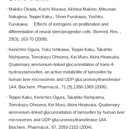
Makiko Okada, Koichi Murase, Akihisa Makino, Mitsunari
Nakajima, Teppei Kaku , Shoei Furukawa, Yoshiko
Furukawa. Effects of estrogens on proliferation and
differentiation of neural stem/progenitor cells. Biomed. Res. ,
29(3), 163-70 (2008).
Kenichiro Ogura, Yuko Ishikawa, Teppei Kaku, Takahito
Nishiyama, Tomokazu Ohnuma, Kei Muro, Akira Hiratsuka.
Quaternary ammonium-linked glucuronidation of trans-4-
hydroxytamoxifen, an active metabolite of tamoxifen by
human liver microsomes and UDP-glucuronosyltransferase
1A4. Biochem. Pharmacol., 71 (9),1358-1369 (2006).
Teppei Kaku, Kenichiro Ogura, Takahito Nishiyama,
Tomokazu Ohnuma, Kei Muro, Akira Hiratsuka. Quaternary
ammonium-linked glucuronidation of tamoxifen by human liver
microsomes and UDP-glucuronosyltransferase 1A4.
Biochem. Pharmacol., 67, 2093-2102 (2004).