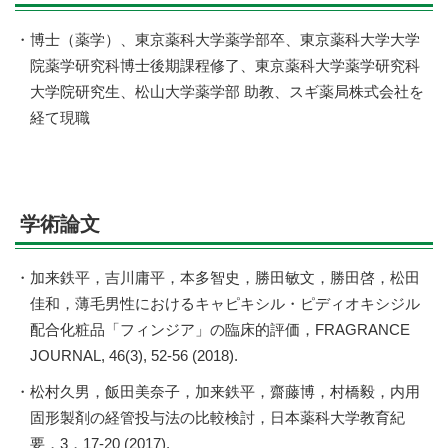
博士（薬学）、東京薬科大学薬学部卒、東京薬科大学大学
院薬学研究科博士後期課程修了、東京薬科大学薬学研究科
大学院研究生、松山大学薬学部 助教、スギ薬局株式会社を
経て現職
学術論文
加来鉄平，吉川庸平，本多智史，勝田敏文，勝田啓，松田
佳和，薄毛男性におけるキャピキシル・ピディオキシジル
配合化粧品「フィンジア」の臨床的評価，FRAGRANCE
JOURNAL, 46(3), 52-56 (2018).
松村久男，飯田美奈子，加来鉄平，齋藤博，村橋毅，内用
固形製剤の経管投与法の比較検討，日本薬科大学教育紀
要，3，17-20 (2017).