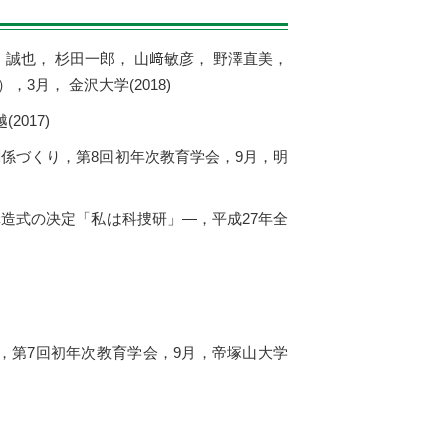
 誠也， 杉田一郎， 山﨑敏彦， 野澤直美，
月， 金沢大学(2018)
017)
係づくり，第8回初年次教育学会，9月，明
造式の决定「私は科捜研」―，平成27年全
，第7回初年次教育学会，9月，帝塚山大学