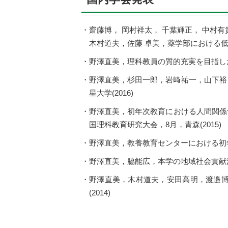
齋藤博， 岡村祥太， 千葉輝正， 中村有
木村道夫，佐藤 卓美，薬学部における低学
野澤直美，理科教員の質的充実を目指した
野澤直美，杉田一郎，岩﨑祐一，山下裕
星大学(2016)
野澤直美，初年次教育における人間関係
国理科教育研究大会，8月，青森(2015)
野澤直美，教養教育センターにおける初年
野澤直美，脇能広，本学の地域社会貢献活
野澤直美，木村道夫，安田高明，渡邉博
(2014)