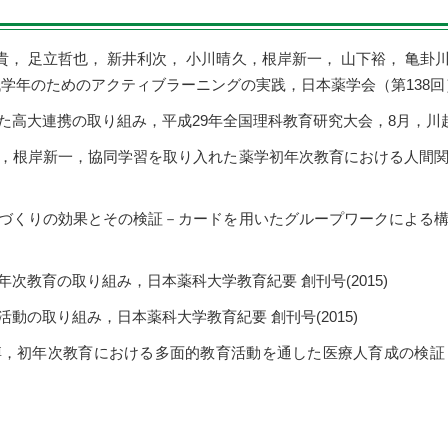
貴， 足立哲也， 新井利次， 小川晴久，根岸新一， 山下裕， 亀卦川
年のためのアクティブラーニングの実践，日本薬学会（第138回），3
高大連携の取り組み，平成29年全国理科教育研究大会，8月，川越(2
，根岸新一，協同学習を取り入れた薬学初年次教育における人間関
づくりの効果とその検証－カードを用いたグループワークによる構
次教育の取り組み，日本薬科大学教育紀要 創刊号(2015)
動の取り組み，日本薬科大学教育紀要 創刊号(2015)
，初年次教育における多面的教育活動を通した医療人育成の検証