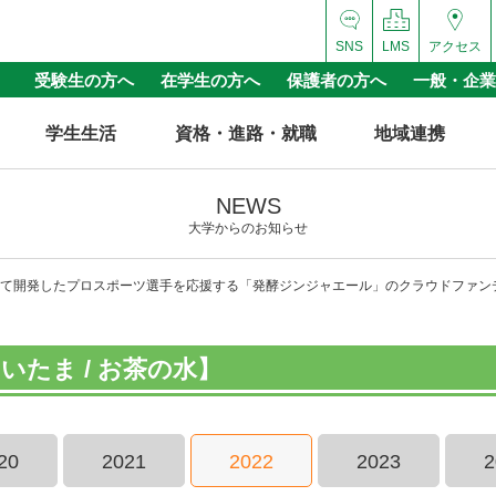
SNS
LMS
アクセス
受験生の方へ
在学生の方へ
保護者の方へ
一般・企業
学生生活
資格・進路・就職
地域連携
NEWS
大学からのお知らせ
て開発したプロスポーツ選手を応援する「発酵ジンジャエール」のクラウドファン
たま / お茶の水】
20
2021
2022
2023
2