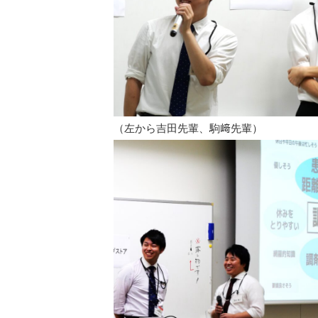
（左から吉田先輩、駒﨑先輩）