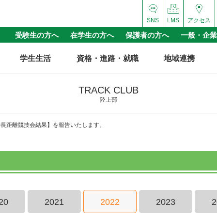
SNS
LMS
アクセス
受験生の方へ
在学生の方へ
保護者の方へ
一般・企業
学生生活
資格・進路・就職
地域連携
TRACK CLUB
陸上部
育大学長距離競技会結果】を報告いたします。
20
2021
2022
2023
2