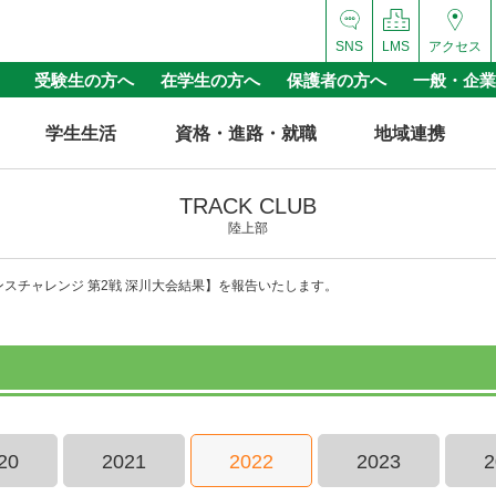
SNS
LMS
アクセス
受験生の方へ
在学生の方へ
保護者の方へ
一般・企業
学生生活
資格・進路・就職
地域連携
TRACK CLUB
陸上部
タンスチャレンジ 第2戦 深川大会結果】を報告いたします。
20
2021
2022
2023
2