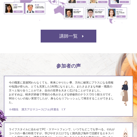
講師一覧
参加者の声
今の職業に直接関わらなくても、将来にやりたい事、方向に確実にプラスになる情報
や知識が得られ、とても充実した1年間になりました。またさまざまな年齢・職業の
方々と知り合うことができ、自分の世界を大きく広げることができました。
おすすめは、軽井沢研修で早朝の小鳥がさえずる研修所のテラスで行う朝ヨガです。
90分くらいの短い実習でしたが、身も心もリフレッシュして帰京することができまし
た。
※4期生 漢方アロマコース(フル)卒業生 I.Y
ライフスタイルに合わせてPC・スマートフォンで、いつでもどこでも学べる。それが
コースの一番の特長ですが、学びやすさだけでなく国内及び海外で活躍するエキスパ