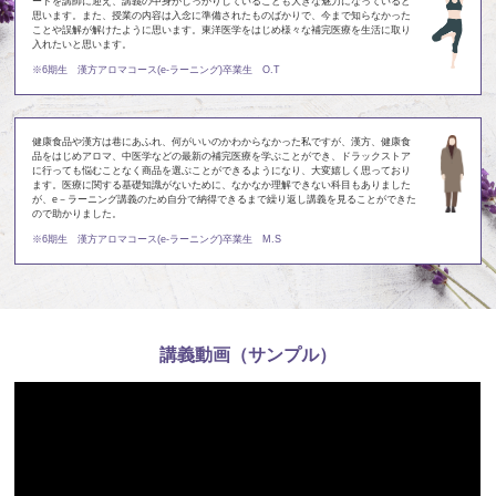
ートを講師に迎え、講義の中身がしっかりしていることも大きな魅力になっていると
思います。また、授業の内容は入念に準備されたものばかりで、今まで知らなかった
ことや誤解が解けたように思います。東洋医学をはじめ様々な補完医療を生活に取り
入れたいと思います。
※6期生 漢方アロマコース(e-ラーニング)卒業生 O.T
健康食品や漢方は巷にあふれ、何がいいのかわからなかった私ですが、漢方、健康食
品をはじめアロマ、中医学などの最新の補完医療を学ぶことができ、ドラックストア
に行っても悩むことなく商品を選ぶことができるようになり、大変嬉しく思っており
ます。医療に関する基礎知識がないために、なかなか理解できない科目もありました
が、e－ラーニング講義のため自分で納得できるまで繰り返し講義を見ることができた
ので助かりました。
※6期生 漢方アロマコース(e-ラーニング)卒業生 M.S
講義動画（サンプル）